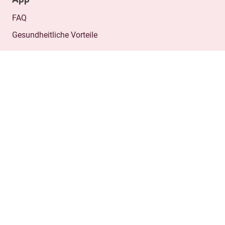
FAQ
Gesundheitliche Vorteile
Informationen
AGB
Datenschutzerklärung
Impressum
Zertifizierung
Zentrale Prüfstelle Prävention
Zertifikat anzeigen